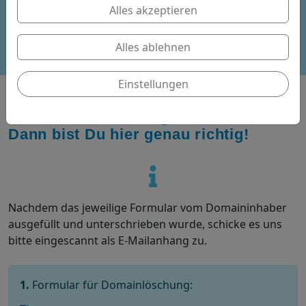
Alles akzeptieren
Beschwerdeverfahren
Alles ablehnen
Support-Hotline
Einstellungen
Du suchst das richtige Formular?
Dann bist Du hier genau richtig!
Nachdem das jeweilige Formular vom Domaininhaber
ausgefüllt und unterschrieben wurde, schicke es uns
bitte eingescannt als E-Mailanhang zu.
1.
Formular für Domainlöschung: