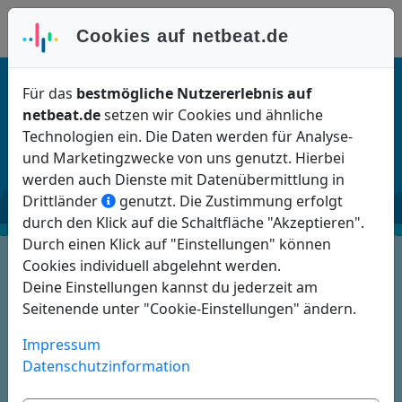
Anmelden
Cookies auf netbeat.de
Für das
bestmögliche Nutzererlebnis auf
netbeat.de
setzen wir Cookies und ähnliche
24/7
support
Technologien ein. Die Daten werden für Analyse-
und Marketingzwecke von uns genutzt. Hierbei
werden auch Dienste mit Datenübermittlung in
Drittländer
genutzt. Die Zustimmung erfolgt
durch den Klick auf die Schaltfläche "Akzeptieren".
Durch einen Klick auf "Einstellungen" können
Support-Videos
Cookies individuell abgelehnt werden.
Deine Einstellungen kannst du jederzeit am
E-Mail-Support
Seitenende unter "Cookie-Einstellungen" ändern.
Impressum
Löschungen und Erneuerung von Registrierungen
Datenschutzinformation
Formulare